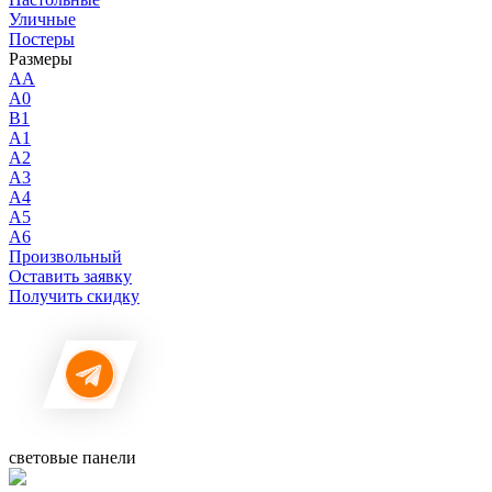
Уличные
Постеры
Размеры
AA
A0
B1
A1
A2
A3
A4
A5
A6
Произвольный
Оставить заявку
Получить скидку
световые панели