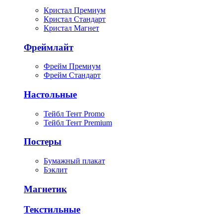
Кристал Премиум
Кристал Стандарт
Кристал Магнет
Фреймлайт
Фрейм Премиум
Фрейм Стандарт
Настольные
Тейбл Тент Promo
Тейбл Тент Premium
Постеры
Бумажный плакат
Бэклит
Магнетик
Текстильные