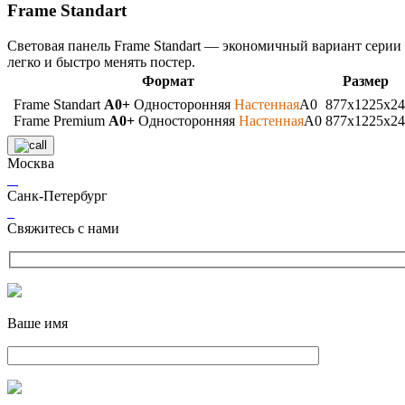
Frame Standart
Световая панель Frame Standart — экономичный вариант серии 
легко и быстро менять постер.
Формат
Размер
Frame Standart
A0+
Односторонняя
Настенная
A0
877х1225х24
Frame Premium
A0+
Односторонняя
Настенная
A0
877х1225х24
Москва
Санк-Петербург
Свяжитесь с нами
Ваше имя