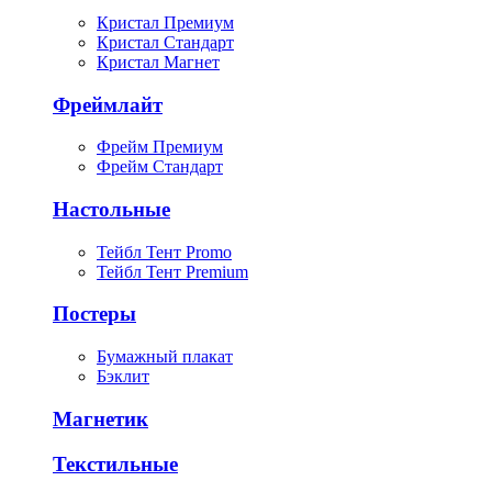
Кристал Премиум
Кристал Стандарт
Кристал Магнет
Фреймлайт
Фрейм Премиум
Фрейм Стандарт
Настольные
Тейбл Тент Promo
Тейбл Тент Premium
Постеры
Бумажный плакат
Бэклит
Магнетик
Текстильные