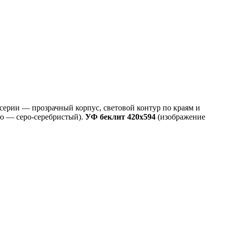
 серии — прозрачный корпус, световой контур по краям и
ию — серо-серебристый).
УФ беклит
420х594
(изображение