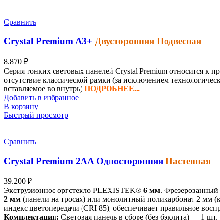
Сравнить
Crystal Premium
A3+
Двусторонняя Подвесная
8.870
₽
Серия тонких световых панелей Crystal Premium относится к п
отсутствие классической рамки (за исключением технологичес
вставляемое во внутрь)
ПОДРОБНЕЕ...
Добавить в избранное
В корзину
Быстрый просмотр
Сравнить
Crystal Premium
2AA
Односторонняя
Настенная
39.200
₽
Экструзионное оргстекло PLEXISTEK®
6 мм
. Фрезерованный
2 мм
(панели на тросах) или монолитный поликарбонат 2 мм (
индекс цветопередачи (CRI 85), обеспечивает правильное восп
Комплектация:
Световая панель в сборе (без бэклита) — 1 шт