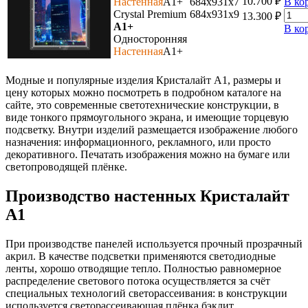
10.700
₽
Настенная
A1+
684х931х7
В ко
Crystal Premium
684х931х9
13.300
₽
A1+
В ко
Односторонняя
Настенная
A1+
Модные и популярные изделия Кристалайт А1, размеры и
цену которых можно посмотреть в подробном каталоге на
сайте, это современные светотехнические конструкции, в
виде тонкого прямоугольного экрана, и имеющие торцевую
подсветку. Внутри изделий размещается изображение любого
назначения: информационного, рекламного, или просто
декоративного. Печатать изображения можно на бумаге или
светопроводящей плёнке.
Производство настенных Кристалайт
А1
При производстве панелей используется прочный прозрачный
акрил. В качестве подсветки применяются светодиодные
ленты, хорошо отводящие тепло. Полностью равномерное
распределение светового потока осуществляется за счёт
специальных технологий светорассеивания: в конструкции
используется светорассеивающая плёнка бэклит.