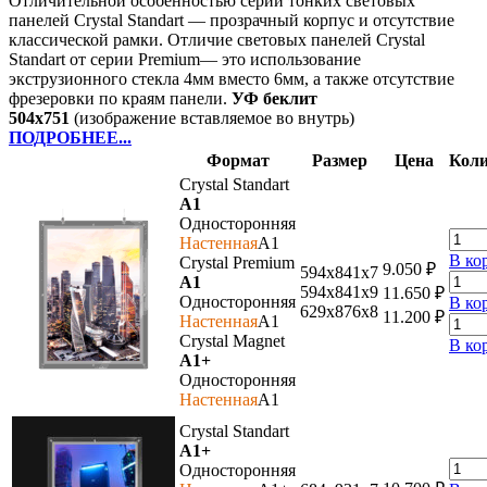
Отличительной особенностью серии тонких световых
панелей Crystal Standart — прозрачный корпус и отсутствие
классической рамки. Отличие световых панелей Crystal
Standart от серии Premium— это использование
экструзионного стекла 4мм вместо 6мм, а также отсутствие
фрезеровки по краям панели.
УФ беклит
504х751
(изображение вставляемое во внутрь)
ПОДРОБНЕЕ...
Формат
Размер
Цена
Коли
Crystal Standart
A1
Односторонняя
Настенная
A1
В ко
Crystal Premium
9.050
₽
594х841х7
A1
594х841х9
11.650
₽
Односторонняя
В ко
629х876х8
11.200
₽
Настенная
A1
Crystal Magnet
В ко
A1+
Односторонняя
Настенная
A1
Crystal Standart
A1+
Односторонняя