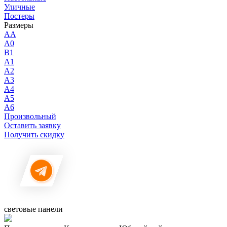
Уличные
Постеры
Размеры
AA
A0
B1
A1
A2
A3
A4
A5
A6
Произвольный
Оставить заявку
Получить скидку
световые панели