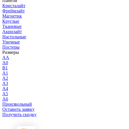
Панели
Кристалайт
Фреймлайт
Магнетик
Круглые
Тканевые
Акрилайт
Настольные
Уличные
Постеры
Размеры
AA
A0
B1
A1
A2
A3
A4
A5
A6
Произвольный
Оставить заявку
Получить скидку