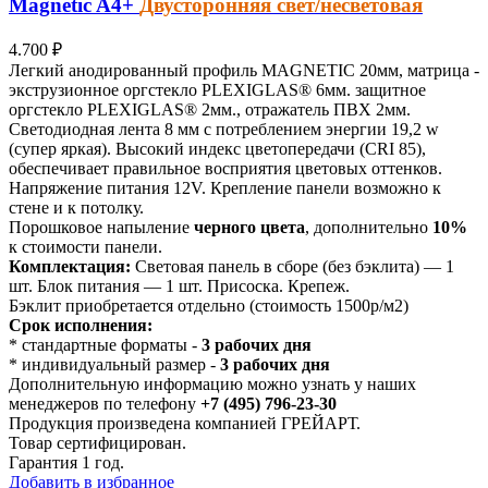
Magnetic
A4+
Двусторонняя свет/несветовая
4.700
₽
Легкий анодированный профиль MAGNETIC 20мм, матрица -
экструзионное оргстекло PLEXIGLAS® 6мм. защитное
оргстекло PLEXIGLAS® 2мм., отражатель ПВХ 2мм.
Светодиодная лента 8 мм с потреблением энергии 19,2 w
(супер яркая). Высокий индекс цветопередачи (CRI 85),
обеспечивает правильное восприятия цветовых оттенков.
Напряжение питания 12V. Крепление панели возможно к
стене и к потолку.
Порошковое напыление
черного цвета
, дополнительно
10%
к стоимости панели.
Комплектация:
Световая панель в сборе (без бэклита) — 1
шт. Блок питания — 1 шт. Присоска. Крепеж.
Бэклит приобретается отдельно (стоимость 1500р/м2)
Срок исполнения:
* стандартные форматы -
3 рабочих дня
* индивидуальный размер -
3 рабочих дня
Дополнительную информацию можно узнать у наших
менеджеров по телефону
+7 (495) 796-23-30
Продукция произведена компанией ГРЕЙАРТ.
Товар сертифицирован.
Гарантия 1 год.
Добавить в избранное