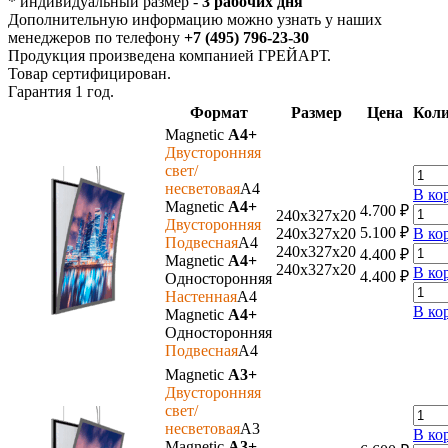
* индивидуальный размер -
3 рабочих дня
Дополнительную информацию можно узнать у наших
менеджеров по телефону
+7 (495) 796-23-30
Продукция произведена компанией ГРЕЙАРТ.
Товар сертифицирован.
Гарантия 1 год.
Формат
Размер
Цена
Коли
Magnetic
A4+
Двусторонняя
свет/
несветовая
A4
В ко
Magnetic
A4+
4.700
₽
240х327х20
Двусторонняя
5.100
₽
240х327х20
В ко
Подвесная
A4
240х327х20
4.400
₽
Magnetic
A4+
240х327х20
В ко
4.400
₽
Односторонняя
Настенная
A4
В ко
Magnetic
A4+
Односторонняя
Подвесная
A4
Magnetic
A3+
Двусторонняя
свет/
несветовая
A3
В ко
Magnetic
A3+