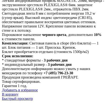
Легкий анодированный профиль MAGNETIC 20мм, матрица -
экструзионное оргстекло PLEXIGLAS® 6мм. защитное
оргстекло PLEXIGLAS® 2мм., отражатель ПВХ 2мм.
Светодиодная лента 8 мм с потреблением энергии 19,2 w
(супер яркая). Высокий индекс цветопередачи (CRI 85),
обеспечивает правильное восприятия цветовых оттенков.
Напряжение питания 12V. Крепление панели возможно к
стене и к потолку.
Порошковое напыление
черного цвета
, дополнительно
10%
к стоимости панели.
Комплектация:
Световая панель в сборе (без бэклита) — 1
шт. Блок питания — 1 шт. Присоска. Крепеж.
Бэклит приобретается отдельно (стоимость 1500р/м2)
Срок исполнения:
* стандартные форматы -
3 рабочих дня
* индивидуальный размер -
3 рабочих дня
Дополнительную информацию можно узнать у наших
менеджеров по телефону
+7 (495) 796-23-30
Продукция произведена компанией ГРЕЙАРТ.
Товар сертифицирован.
Гарантия 1 год.
Добавить в избранное
В корзину
Быстрый просмотр