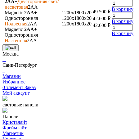
2АА+
Двусторонняя свет/
несветовая
2АА
В корзину
49.500
₽
Magnetic
2АА+
1200х1800х20
Односторонняя
1200х1800х20
42.600
₽
В корзину
Подвесная
2АА
1200х1800х20
42.600
₽
Magnetic
2АА+
В корзину
Односторонняя
Настенная
2АА
Москва
Санк-Петербург
Магазин
Избранное
0
элемент
Заказ
Мой аккаунт
световые панели
Панели
Кристалайт
Фреймлайт
Магнетик
Круглые