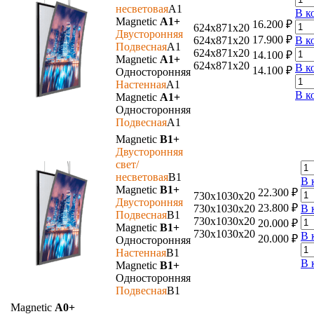
несветовая
A1
В к
Magnetic
A1+
16.200
₽
624х871х20
Двусторонняя
17.900
₽
624х871х20
В к
Подвесная
A1
624х871х20
14.100
₽
Magnetic
A1+
624х871х20
В к
14.100
₽
Односторонняя
Настенная
A1
В к
Magnetic
A1+
Односторонняя
Подвесная
A1
Magnetic
B1+
Двусторонняя
свет/
несветовая
B1
В 
Magnetic
B1+
22.300
₽
730х1030х20
Двусторонняя
23.800
₽
730х1030х20
В 
Подвесная
B1
730х1030х20
20.000
₽
Magnetic
B1+
730х1030х20
В 
20.000
₽
Односторонняя
Настенная
B1
В 
Magnetic
B1+
Односторонняя
Подвесная
B1
Magnetic
A0+