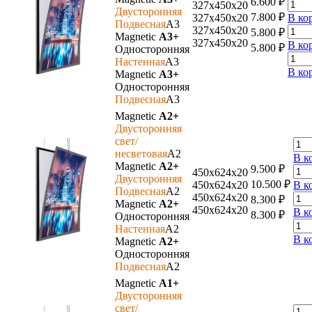
6.600
₽
327х450х20
Двусторонняя
7.800
₽
327х450х20
В ко
Подвесная
A3
327х450х20
5.800
₽
Magnetic
A3+
327х450х20
В ко
5.800
₽
Односторонняя
Настенная
A3
В ко
Magnetic
A3+
Односторонняя
Подвесная
A3
Magnetic
A2+
Двусторонняя
свет/
несветовая
A2
В к
Magnetic
A2+
9.500
₽
450х624х20
Двусторонняя
10.500
₽
450х624х20
В к
Подвесная
A2
450х624х20
8.300
₽
Magnetic
A2+
450х624х20
В к
8.300
₽
Односторонняя
Настенная
A2
В к
Magnetic
A2+
Односторонняя
Подвесная
A2
Magnetic
A1+
Двусторонняя
свет/