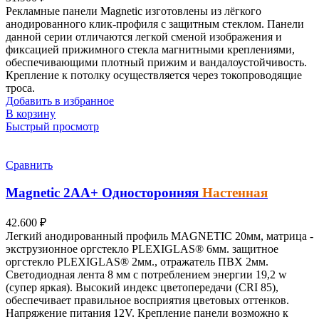
Рекламные панели
Magnetiс
изготовлены из лёгкого
анодированного клик-профиля с защитным стеклом. Панели
данной серии отличаются легкой сменой изображения и
фиксацией прижимного стекла магнитными креплениями,
обеспечивающими плотный прижим и вандалоустойчивость.
Крепление к потолку осуществляется через токопроводящие
троса.
Добавить в избранное
В корзину
Быстрый просмотр
Сравнить
Magnetic
2АА+
Односторонняя
Настенная
42.600
₽
Легкий анодированный профиль MAGNETIC 20мм, матрица -
экструзионное оргстекло PLEXIGLAS® 6мм. защитное
оргстекло PLEXIGLAS® 2мм., отражатель ПВХ 2мм.
Светодиодная лента 8 мм с потреблением энергии 19,2 w
(супер яркая). Высокий индекс цветопередачи (CRI 85),
обеспечивает правильное восприятия цветовых оттенков.
Напряжение питания 12V. Крепление панели возможно к