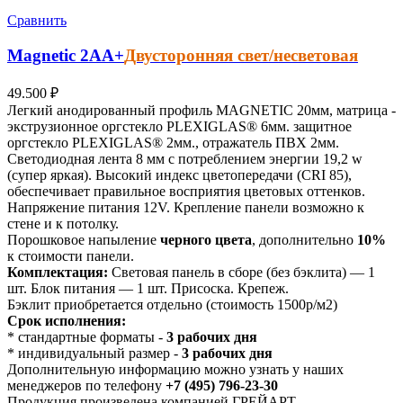
Сравнить
Magnetic
2АА+
Двусторонняя свет/несветовая
49.500
₽
Легкий анодированный профиль MAGNETIC 20мм, матрица -
экструзионное оргстекло PLEXIGLAS® 6мм. защитное
оргстекло PLEXIGLAS® 2мм., отражатель ПВХ 2мм.
Светодиодная лента 8 мм с потреблением энергии 19,2 w
(супер яркая). Высокий индекс цветопередачи (CRI 85),
обеспечивает правильное восприятия цветовых оттенков.
Напряжение питания 12V. Крепление панели возможно к
стене и к потолку.
Порошковое напыление
черного цвета
, дополнительно
10%
к стоимости панели.
Комплектация:
Световая панель в сборе (без бэклита) — 1
шт. Блок питания — 1 шт. Присоска. Крепеж.
Бэклит приобретается отдельно (стоимость 1500р/м2)
Срок исполнения:
* стандартные форматы -
3 рабочих дня
* индивидуальный размер -
3 рабочих дня
Дополнительную информацию можно узнать у наших
менеджеров по телефону
+7 (495) 796-23-30
Продукция произведена компанией ГРЕЙАРТ.