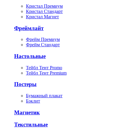
Кристал Премиум
Кристал Стандарт
Кристал Магнет
Фреймлайт
Фрейм Премиум
Фрейм Стандарт
Настольные
Тейбл Тент Promo
Тейбл Тент Premium
Постеры
Бумажный плакат
Бэклит
Магнетик
Текстильные