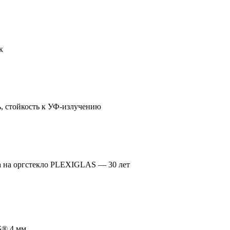
к
, стойкость к УФ-излучению
 а на оргстекло PLEXIGLAS — 30 лет
S® 4 мм