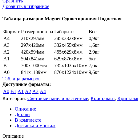
Сравнить
Magnet
Добавить в избранное
A0+
Односторонняя
Таблица размеров Magnet Односторонняя Подвесная
Настенная
Формат
Размер постера
Габариты
Вес
A4
210x297мм
245х332х8мм
0,9кг
A3
297х420мм
332х455х8мм
1,6кг
A2
420х594мм
455х629х8мм
2,9кг
A1
594х841мм
629х876х8мм
5кг
B1
700х1000мм
735х1035х10мм
7,6кг
A0
841х1189мм
876х1224х10мм
9,6кг
Таблица размеров
Доступные форматы:
A0
B1
A1
A2
A3
A4
Категорий:
Cветовые панели настенные
,
Кристалайт
,
Кристала
Описание
Детали
В комплекте
Доставка и монтаж
Описание