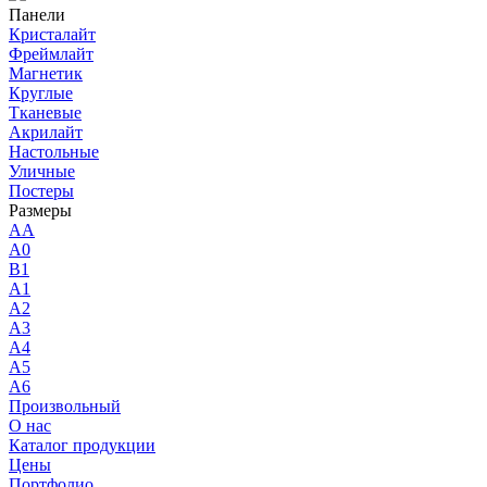
Панели
Кристалайт
Фреймлайт
Магнетик
Круглые
Тканевые
Акрилайт
Настольные
Уличные
Постеры
Размеры
AA
A0
B1
A1
A2
A3
A4
A5
A6
Произвольный
О нас
Каталог продукции
Цены
Портфолио