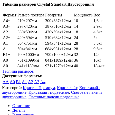
Двусторонняя
Таблица размеров Crystal Standart Двусторонняя
Подвесная
Формат
Размер постера
Габариты
Мощность
Вес
A4+
210x297мм
300x387x12мм
10
1,6кг
A3+
297х420мм
387х510х12мм
14
2,9кг
А2
330х504мм
420х594х12мм
18
4,6кг
A2+
420х594мм
510х684х12мм
24
5кг
А1
504х751мм
594х841х12мм
28
8,5кг
A1+
594х841мм
684х931х12мм
28
9,6кг
B1+
700х1000мм
790х1090х12мм
32
14кг
А0
751х1099мм
841х1189х12мм
36
16кг
A0+
841х1189мм
931х1279х12мм
40
18,4кг
Таблица размеров
Доступные форматы:
AA
A0
B1
A1
A2
A3
A4
Категорий:
Кристал Премиум
,
Кристалайт
,
Кристалайт
двусторонние
,
Кристалайт подвесные
,
Световые панели
двусторонние
,
Световые панели подвесные
Описание
Детали
В комплекте