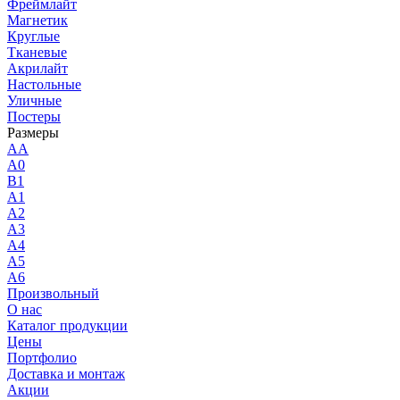
Фреймлайт
Магнетик
Круглые
Тканевые
Акрилайт
Настольные
Уличные
Постеры
Размеры
AA
A0
B1
A1
A2
A3
A4
A5
A6
Произвольный
О нас
Каталог продукции
Цены
Портфолио
Доставка и монтаж
Акции