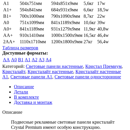
А1
504х751мм
594х851х9мм
5,6кг
17w
А1+
594х841мм
684х931х9мм
6,6кг
18,5w
B1+
700х1000мм
790х1090х9мм
8,7кг
22w
А0
751х1099мм
841х1189х9мм
10,6кг
39w
A0+
841х1189мм
931х1279х9мм
11,9кг
40,8w
AA+
910х1410мм
1000х1500х9мм
16,5кг
46,4w
2AA+
1110х1710мм
1200х1800х9мм
27кг
56,4w
Таблица размеров
Доступные форматы:
AA
A0
B1
A1
A2
A3
A4
Категорий:
Cветовые панели настенные
,
Кристал Премиум
,
Кристалайт
,
Кристалайт настенные
,
Кристалайт настенные
A1
,
Световые панели А1
,
Световые панели односторонние
Описание
Детали
В комплекте
Доставка и монтаж
Описание
Подвесные рекламные световые панели кристалайт
Crystal Premium имеют особую конструкцию.