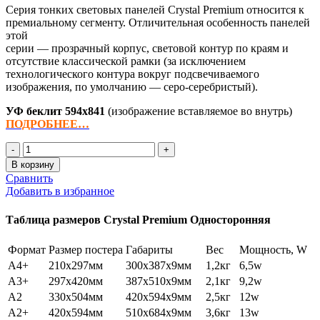
Серия тонких световых панелей Crystal Premium относится к
премиальному сегменту. Отличительная особенность панелей
этой
серии — прозрачный корпус, световой контур по краям и
отсутствие классической рамки (за исключением
технологического контура вокруг подсвечиваемого
изображения, по умолчанию — серо-серебристый).
УФ беклит
594х841
(изображение вставляемое во внутрь)
ПОДРОБНЕЕ…
Количество
товара
В корзину
Crystal
Сравнить
Premium
Добавить в избранное
A1+
Односторонняя
Таблица размеров Crystal Premium Односторонняя
Настенная
Формат
Размер постера
Габариты
Вес
Мощность, W
А4+
210x297мм
300x387x9мм
1,2кг
6,5w
А3+
297х420мм
387х510х9мм
2,1кг
9,2w
А2
330х504мм
420х594х9мм
2,5кг
12w
А2+
420х594мм
510х684х9мм
3,6кг
13w