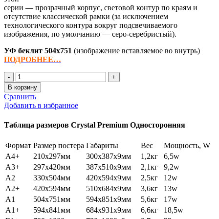
серии — прозрачный корпус, световой контур по краям и
отсутствие классической рамки (за исключением
технологического контура вокруг подсвечиваемого
изображения, по умолчанию — серо-серебристый).
УФ беклит
504х751
(изображение вставляемое во внутрь)
ПОДРОБНЕЕ…
Количество
товара
В корзину
Crystal
Сравнить
Premium
Добавить в избранное
A1
Односторонняя
Таблица размеров Crystal Premium Односторонняя
Настенная
Формат
Размер постера
Габариты
Вес
Мощность, W
А4+
210x297мм
300x387x9мм
1,2кг
6,5w
А3+
297х420мм
387х510х9мм
2,1кг
9,2w
А2
330х504мм
420х594х9мм
2,5кг
12w
А2+
420х594мм
510х684х9мм
3,6кг
13w
А1
504х751мм
594х851х9мм
5,6кг
17w
А1+
594х841мм
684х931х9мм
6,6кг
18,5w