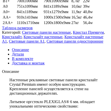
B1+
700х1000мм
790х1090х9мм
8,7кг
22w
А0
751х1099мм
841х1189х9мм
10,6кг
39w
A0+
841х1189мм
931х1279х9мм
11,9кг
40,8w
AA+
910х1410мм
1000х1500х9мм
16,5кг
46,4w
2AA+
1110х1710мм
1200х1800х9мм
27кг
56,4w
Таблица размеров
Категорий:
Cветовые панели настенные
,
Кристал Премиум
,
Кристалайт
,
Кристалайт настенные
,
Кристалайт настенные
A1
,
Световые панели А1
,
Световые панели односторонние
Описание
Детали
В комплекте
Доставка и монтаж
Описание
Настенные рекламные световые панели кристалайт
Crystal Premium имеют особую конструкцию.
Крепление панелей осуществляется к стене на
дистанционных держателях.
Литьевое оргстекло PLEXIGLAS® 6 мм. обладает
уникальными оптическими свойствами: