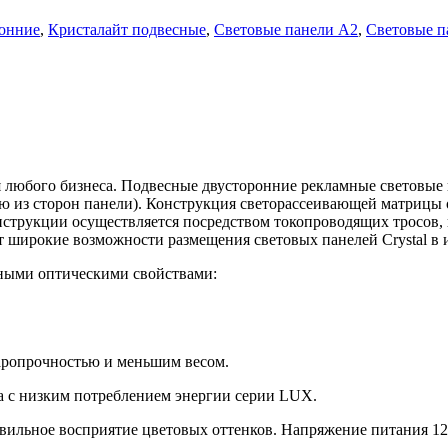
ронние
,
Кристалайт подвесные
,
Световые панели А2
,
Световые п
 любого бизнеса. Подвесные двусторонние рекламные световые 
ю из сторон панели). Конструкция светорассеивающей матрицы о
нструкции осуществляется посредством токопроводящих тросов,
т широкие возможности размещения световых панелей Crystal в 
ными оптическими свойствами:
аропрочностью и меньшим весом.
а с низким потреблением энергии серии LUX.
авильное восприятие цветовых оттенков. Напряжение питания 12