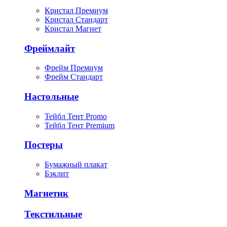
Кристал Премиум
Кристал Стандарт
Кристал Магнет
Фреймлайт
Фрейм Премиум
Фрейм Стандарт
Настольные
Тейбл Тент Promo
Тейбл Тент Premium
Постеры
Бумажный плакат
Бэклит
Магнетик
Текстильные