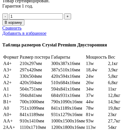
Товар сертифицирован.
Гарантия 1 год.
Количество
товара
В корзину
Crystal
Сравнить
Premium
Добавить в избранное
A2
Двусторонняя
Таблица размеров Crystal Premium Двусторонняя
Подвесная
Формат
Размер постера
Габариты
Мощность
Вес
A4+
210x297мм
300x387x16мм
13w
2,1кг
A3+
297х420мм
387х510х16мм
18,4w
3,9кг
А2
330х504мм
420х594х16мм
24w
5,8кг
A2+
420х594мм
510х684х16мм
26w
6,8кг
A1
504х751мм
594х841х16мм
34w
11кг
A1+
594х841мм
684х931х16мм
37w
12,8кг
B1+
700х1000мм
790х1090х16мм
44w
14,9кг
A0
751х1099мм
841х1189х16мм
78w
19,8кг
A0+
841х1189мм
931х1279х16мм
81w
23кг
AA+
910х1410мм
1000х1500х16мм
93w
27,7кг
2AA+
1110х1710мм
1200х1800х16мм
113w
54кг