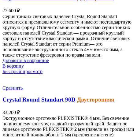
27.600
₽
Серия тонких световых панелей
Crystal Round Standart
относится к премиальному сегменту и имеют нестандартную
круглую форму.
Отличительной особенностью серии тонких
световых панелей Crystal Standart — прозрачный круглый
корпус и отсутствие классической рамки. Отличие световых
панелей Crystal Standart от серии Premium— это
использование экструзионного стекла 4мм вместо 6мм, а
также отсутствие фрезеровки по краям панели.
Добавить в избранное
В корзину
Быстрый просмотр
Сравнить
Crystal Round Standart
90D
Двусторонняя
33.200
₽
Экструзионное оргстекло PLEXISTEK®
4 мм
. Без свечение
по внешнему контуру, гладкий прозрачный край. Защитное
лицевое оргстекло PLEXISTEK®
2 мм
(панели на тросах) или
монолитный поликарбонат 2 мм (крепление к стене).