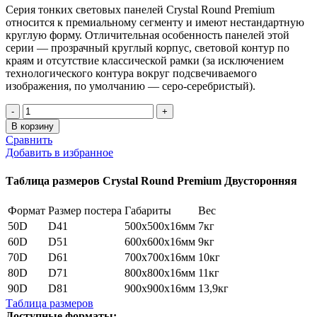
Серия тонких световых панелей
Crystal Round Premium
относится к премиальному сегменту и имеют нестандартную
круглую форму. Отличительная особенность панелей этой
серии — прозрачный круглый корпус, световой контур по
краям и отсутствие классической рамки (за исключением
технологического контура вокруг подсвечиваемого
изображения, по умолчанию — серо-серебристый).
Количество
товара
В корзину
Crystal
Сравнить
Round
Добавить в избранное
Premium
60D
Таблица размеров Crystal Round Premium Двусторонняя
Двусторонняя
Формат
Размер постера
Габариты
Вес
50D
D41
500х500х16мм
7кг
60D
D51
600х600х16мм
9кг
70D
D61
700х700х16мм
10кг
80D
D71
800х800х16мм
11кг
90D
D81
900х900х16мм
13,9кг
Таблица размеров
Доступные форматы: