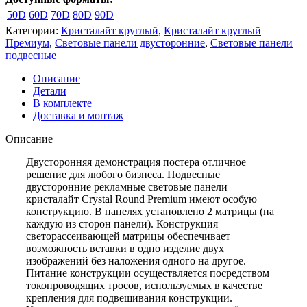
50D
60D
70D
80D
90D
Категории:
Кристалайт круглый
,
Кристалайт круглый
Премиум
,
Световые панели двусторонние
,
Световые панели
подвесные
Описание
Детали
В комплекте
Доставка и монтаж
Описание
Двусторонняя демонстрация постера отличное
решение для любого бизнеса. Подвесные
двусторонние рекламные световые панели
кристалайт Crystal Round Premium имеют особую
конструкцию. В панелях установлено 2 матрицы (на
каждую из сторон панели). Конструкция
светорассеивающей матрицы обеспечивает
возможность вставки в одно изделие двух
изображений без наложения одного на другое.
Питание конструкции осуществляется посредством
токопроводящих тросов, используемых в качестве
крепления для подвешивания конструкции.