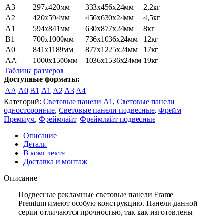
A3
297х420мм
333х456х24мм
2,2кг
A2
420х594мм
456х630х24мм
4,5кг
A1
594х841мм
630х877х24мм
8кг
B1
700х1000мм
736х1036х24мм
12кг
A0
841х1189мм
877х1225х24мм
17кг
AA
1000х1500мм
1036х1536х24мм
19кг
Таблица размеров
Доступные форматы:
AA
A0
B1
A1
A2
A3
A4
Категорий:
Световые панели А1
,
Световые панели
односторонние
,
Световые панели подвесные
,
Фрейм
Премиум
,
Фреймлайт
,
Фреймлайт подвесные
Описание
Детали
В комплекте
Доставка и монтаж
Описание
Подвесные рекламные световые панели
Frame
Premium
имеют особую конструкцию. Панели данной
серии отличаются прочностью, так как изготовлены