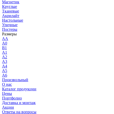
Магнетик
Круглые
Тканевые
Акрилайт
Настольные
Уличные
Постеры
Размеры
AA
A0
B1
A1
A2
A3
A4
A5
A6
Произвольный
О нас
Каталог продукции
Цены
Портфолио
Доставка и монтаж
Акции
Ответы на вопросы