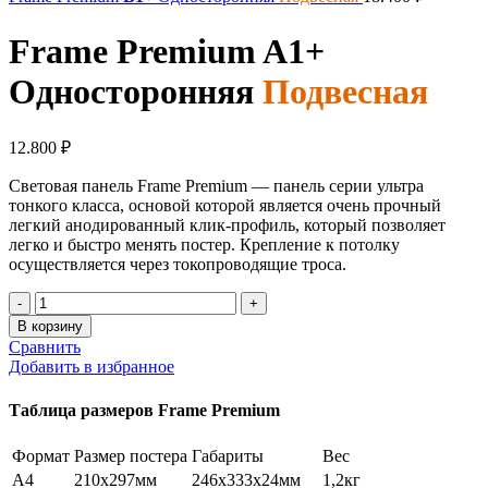
Frame Premium
A1+
Односторонняя
Подвесная
12.800
₽
Световая панель Frame Premium — панель серии ультра
тонкого класса, основой которой является очень прочный
легкий анодированный клик-профиль, который позволяет
легко и быстро менять постер.
Крепление к потолку
осуществляется через токопроводящие троса.
Количество
товара
В корзину
Frame
Сравнить
Premium
Добавить в избранное
A1+
Односторонняя
Таблица размеров Frame Premium
Подвесная
Формат
Размер постера
Габариты
Вес
A4
210x297мм
246х333х24мм
1,2кг