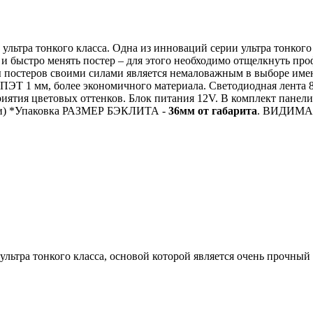
ультра тонкого класса. Одна из инноваций серии ультра тонкого
и быстро менять постер – для этого необходимо отщелкнуть про
ы постеров своими силами является немаловажным в выборе име
з ПЭТ 1 мм, более экономичного материала. Светодиодная лента 
риятия цветовых оттенков. Блок питания 12V. В комплект панели
и)
*Упаковка
РАЗМЕР БЭКЛИТА -
36мм от габарита
.
ВИДИМАЯ
ультра тонкого класса, основой которой является очень прочны