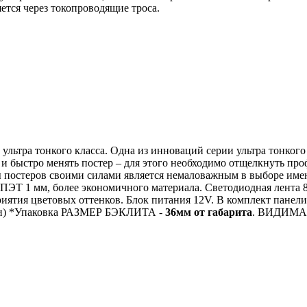
ется через токопроводящие троса.
ультра тонкого класса. Одна из инноваций серии ультра тонкого
и быстро менять постер – для этого необходимо отщелкнуть про
ы постеров своими силами является немаловажным в выборе име
з ПЭТ 1 мм, более экономичного материала. Светодиодная лента 
риятия цветовых оттенков. Блок питания 12V. В комплект панели
и)
*Упаковка
РАЗМЕР БЭКЛИТА -
36мм от габарита
.
ВИДИМАЯ