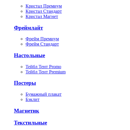
Кристал Премиум
Кристал Стандарт
Кристал Магнет
Фреймлайт
Фрейм Премиум
Фрейм Стандарт
Настольные
Тейбл Тент Promo
Тейбл Тент Premium
Постеры
Бумажный плакат
Бэклит
Магнетик
Текстильные